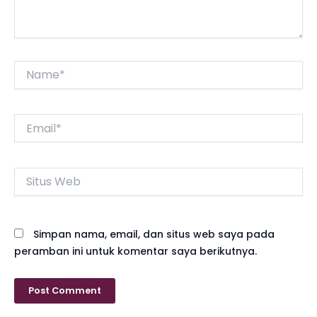
el
el
Name*
el
el
Email*
el
Situs
el
Web
el
Simpan nama, email, dan situs web saya pada
el
peramban ini untuk komentar saya berikutnya.