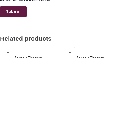
Related products
Jersey Tentara
Jersey Tentara
Jersey Tentara 5
Jersey Tentara 4
Jersey Tentara
Jersey Tentara
Jersey Tentara 7
Jersey Tentara 3