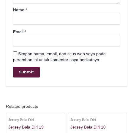
l
Name
*
Email
*
 al
l
Simpan nama, email, dan situs web saya pada
peramban ini untuk komentar saya berikutnya.
l
l
Related products
ad
Jersey Bela Diri
Jersey Bela Diri
Jersey Bela Diri 19
Jersey Bela Diri 10