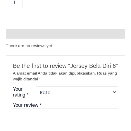
l
l
Reviews (0)
l
There are no reviews yet.
l
l
Be the first to review “Jersey Bela Diri 6”
l
Alamat email Anda tidak akan dipublikasikan.
Ruas yang
wajib ditandai
*
l
Your
rating
*
l
Your review
*
l
l