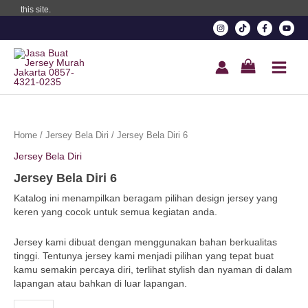
this site.
l
l
l
l
Jersey
Bela
Home
/
Jersey Bela Diri
/ Jersey Bela Diri 6
Diri
l
Jersey Bela Diri
6
quantity
l
Jersey Bela Diri 6
Katalog ini menampilkan beragam pilihan design jersey yang
l
keren yang cocok untuk semua kegiatan anda.
l
Jersey kami dibuat dengan menggunakan bahan berkualitas
tinggi. Tentunya jersey kami menjadi pilihan yang tepat buat
l
kamu semakin percaya diri, terlihat stylish dan nyaman di dalam
lapangan atau bahkan di luar lapangan.