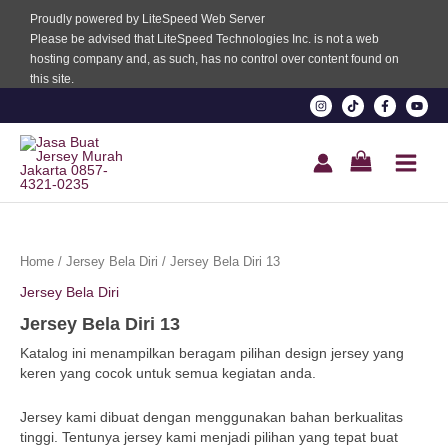
Proudly powered by LiteSpeed Web Server
el
Please be advised that LiteSpeed Technologies Inc. is not a web
hosting company and, as such, has no control over content found on
el
this site.
el
el
el
Jersey
el
Bela
Home
/
Jersey Bela Diri
/ Jersey Bela Diri 13
Diri
Jersey Bela Diri
13
el
quantity
Jersey Bela Diri 13
el
Katalog ini menampilkan beragam pilihan design jersey yang
keren yang cocok untuk semua kegiatan anda.
el
Jersey kami dibuat dengan menggunakan bahan berkualitas
tinggi. Tentunya jersey kami menjadi pilihan yang tepat buat