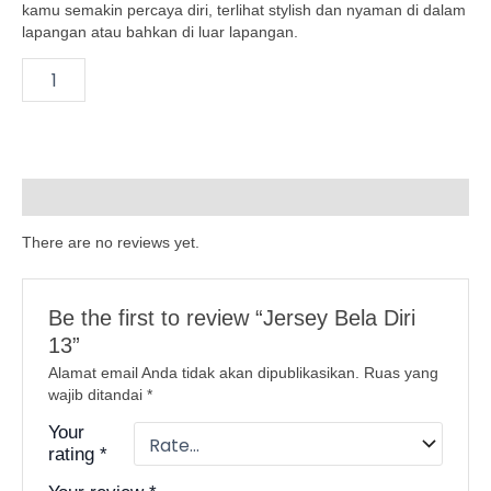
kamu semakin percaya diri, terlihat stylish dan nyaman di dalam
el
lapangan atau bahkan di luar lapangan.
el
el
el
Reviews (0)
el
There are no reviews yet.
el
Be the first to review “Jersey Bela Diri
el
13”
el
Alamat email Anda tidak akan dipublikasikan.
Ruas yang
wajib ditandai
*
el
Your
rating
*
el