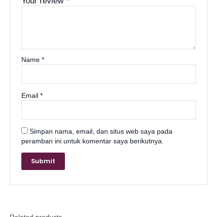
Your review
*
el
n al
Name
*
el
Email
*
el
el
Simpan nama, email, dan situs web saya pada
peramban ini untuk komentar saya berikutnya.
ş
oad
Related products