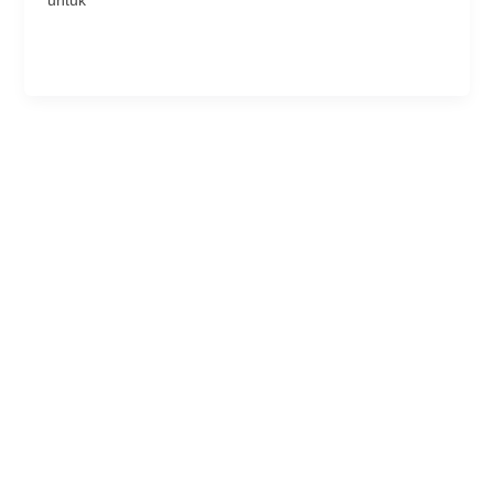
liganbet giriş
andpashabet
jobet
jobet
cklink Panel
twild
etwoon
tvakti
tvole