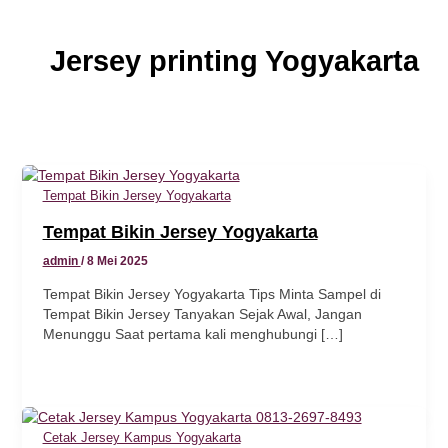
cklink panel
cklink panel
Jersey printing Yogyakarta
cklink giriş
stiktok
ee file upload
rabet
Tempat Bikin Jersey Yogyakarta
libet
Tempat Bikin Jersey Yogyakarta
liganbet
admin
/
8 Mei 2025
cking Forum
Tempat Bikin Jersey Yogyakarta Tips Minta Sampel di
Tempat Bikin Jersey Tanyakan Sejak Awal, Jangan
jobet giriş
Menunggu Saat pertama kali menghubungi […]
panca escort
albet
albahis
Cetak Jersey Kampus Yogyakarta