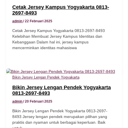
rsbahis
Cetak Jersey Kampus Yogyakarta 0813-
jobet giriş
2697-8493
o çekici
admin
/
22 Februari 2025
ritbet
Cetak Jersey Kampus Yogyakarta 0813-2697-8493
Kelebihan Membuat Jersey Kampus Identitas dan
liganbet
Kebanggaan Dalam hal ini, jersey kampus
mencerminkan identitas mahasiswa
xbet
jobet
rsbahis
Bikin Jersey Lengan Pendek Yogyakarta
perbetin giriş
Bikin Jersey Lengan Pendek Yogyakarta
jobet giriş
0813-2697-8493
jobet
admin
/
20 Februari 2025
liganbet giriş
Bikin Jersey Lengan Pendek Yogyakarta 0813-2697-
8493 Jersey lengan pendek merupakan pilihan yang
tsat giriş
praktis dan nyaman untuk berbagai keperluan. Baik
liganbet
untuk