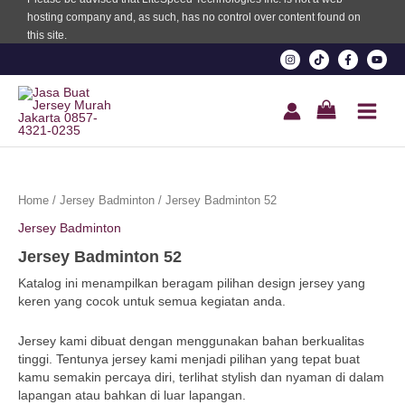
hosting company and, as such, has no control over content found on
this site.
Jersey
Badminton
Home
/
Jersey Badminton
/ Jersey Badminton 52
52
Jersey Badminton
quantity
Jersey Badminton 52
Katalog ini menampilkan beragam pilihan design jersey yang
keren yang cocok untuk semua kegiatan anda.
Jersey kami dibuat dengan menggunakan bahan berkualitas
tinggi. Tentunya jersey kami menjadi pilihan yang tepat buat
kamu semakin percaya diri, terlihat stylish dan nyaman di dalam
lapangan atau bahkan di luar lapangan.