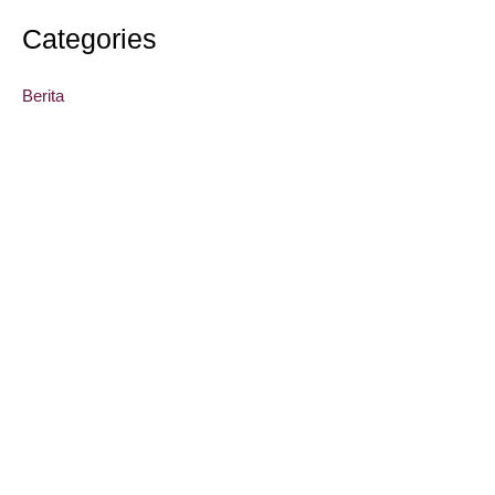
Categories
Berita
Bikin Jersey Berkualitas Bali
Bikin Jersey Berkualitas Magelang
Bikin Jersey Couple Jogjakarta
Bikin Jersey Kantor Temanggung
Bikin Jersey Kantor Wonosobo
Bikin Jersey Lengan Pendek Temanggung
Bikin Jersey Lengan Pendek Yogyakarta
Bikin Jersey Murah Jogja
Bikin Jersey Murah Kulonprogo
Bikin Jersey Murah Yogyakarta
Blog